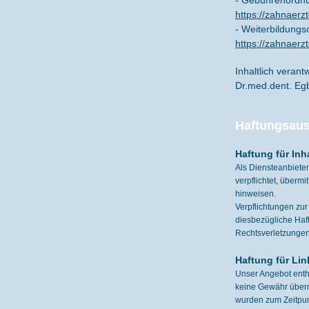
- Gebührenordnu
https://zahnaer
- Weiterbildung
https://zahnaer
Inhaltlich verantw
Dr.med.dent. Eg
Haftungsaus
Haftung für Inh
Als Diensteanbieter
verpflichtet, überm
hinweisen.
Verpflichtungen zu
diesbezügliche Haf
Rechtsverletzungen
Haftung für Lin
Unser Angebot enthä
keine Gewähr überneh
wurden zum Zeitpunk