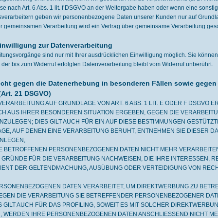
sse nach Art. 6 Abs. 1 lit. f DSGVO an der Weitergabe haben oder wenn eine sonst
gsverarbeitern geben wir personenbezogene Daten unserer Kunden nur auf Grundlag
iner gemeinsamen Verarbeitung wird ein Vertrag über gemeinsame Verarbeitung ges
Einwilligung zur Datenverarbeitung
tungsvorgänge sind nur mit Ihrer ausdrücklichen Einwilligung möglich. Sie können ei
der bis zum Widerruf erfolgten Datenverarbeitung bleibt vom Widerruf unberührt.
cht gegen die Datenerhebung in besonderen Fällen sowie gegen
(Art. 21 DSGVO)
ERARBEITUNG AUF GRUNDLAGE VON ART. 6 ABS. 1 LIT. E ODER F DSGVO ER
ICH AUS IHRER BESONDEREN SITUATION ERGEBEN, GEGEN DIE VERARBEI
ZULEGEN; DIES GILT AUCH FÜR EIN AUF DIESE BESTIMMUNGEN GESTÜTZTES
E, AUF DENEN EINE VERARBEITUNG BERUHT, ENTNEHMEN SIE DIESER D
NLEGEN,
E BETROFFENEN PERSONENBEZOGENEN DATEN NICHT MEHR VERARBEITEN,
GRÜNDE FÜR DIE VERARBEITUNG NACHWEISEN, DIE IHRE INTERESSEN, R
IENT DER GELTENDMACHUNG, AUSÜBUNG ODER VERTEIDIGUNG VON REC
RSONENBEZOGENEN DATEN VERARBEITET, UM DIREKTWERBUNG ZU BETREIB
GEN DIE VERARBEITUNG SIE BETREFFENDER PERSONENBEZOGENER DA
S GILT AUCH FÜR DAS PROFILING, SOWEIT ES MIT SOLCHER DIREKTWERBUN
, WERDEN IHRE PERSONENBEZOGENEN DATEN ANSCHLIESSEND NICHT M