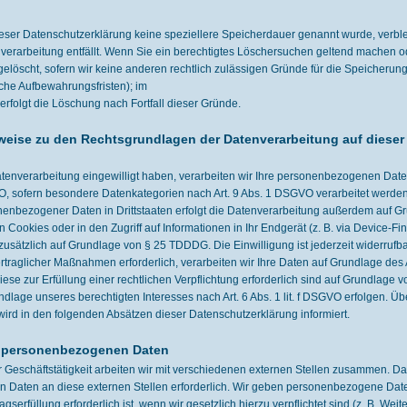
ieser Datenschutzerklärung keine speziellere Speicherdauer genannt wurde, verbl
verarbeitung entfällt. Wenn Sie ein berechtigtes Löschersuchen geltend machen od
elöscht, sofern wir keine anderen rechtlich zulässigen Gründe für die Speicherun
che Aufbewahrungsfristen); im
 erfolgt die Löschung nach Fortfall dieser Gründe.
weise zu den Rechtsgrundlagen der Datenverarbeitung auf dieser
atenverarbeitung eingewilligt haben, verarbeiten wir Ihre personenbezogenen Daten 
VO, sofern besondere Datenkategorien nach Art. 9 Abs. 1 DSGVO verarbeitet werden.
nbezogener Daten in Drittstaaten erfolgt die Datenverarbeitung außerdem auf Grun
Cookies oder in den Zugriff auf Informationen in Ihr Endgerät (z. B. via Device-Fing
usätzlich auf Grundlage von § 25 TDDDG. Die Einwilligung ist jederzeit widerrufbar
traglicher Maßnahmen erforderlich, verarbeiten wir Ihre Daten auf Grundlage des A
iese zur Erfüllung einer rechtlichen Verpflichtung erforderlich sind auf Grundlage v
ndlage unseres berechtigten Interesses nach Art. 6 Abs. 1 lit. f DSGVO erfolgen. Übe
ird in den folgenden Absätzen dieser Datenschutzerklärung informiert.
 personenbezogenen Daten
eschäftstätigkeit arbeiten wir mit verschiedenen externen Stellen zusammen. Dabe
Daten an diese externen Stellen erforderlich. Wir geben personenbezogene Daten
gserfüllung erforderlich ist, wenn wir gesetzlich hierzu verpflichtet sind (z. B. W