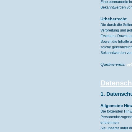
Eine permanente inh
Bekanntwerden von 
Urheberrecht
Die durch die Seite
Verbreitung und jed
Erstellers. Downloa
Soweit die Inhalte 
solche gekennzeich
Bekanntwerden von 
Quellverweis:
eR
Datensch
1. Datenschu
Allgemeine Hin
Die folgenden Hinw
Personenbezogene D
entnehmen
Sie unserer unter d