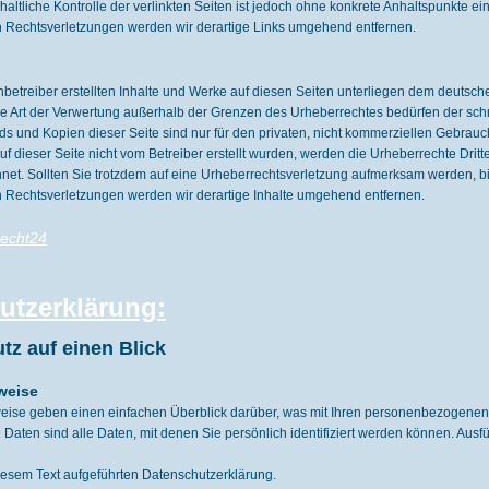
altliche Kontrolle der verlinkten Seiten ist jedoch ohne konkrete Anhaltspunkte ei
Rechtsverletzungen werden wir derartige Links umgehend entfernen.
nbetreiber erstellten Inhalte und Werke auf diesen Seiten unterliegen dem deutsche
e Art der Verwertung außerhalb der Grenzen des Urheberrechtes bedürfen der schr
ds und Kopien dieser Seite sind nur für den privaten, nicht kommerziellen Gebrauch
auf dieser Seite nicht vom Betreiber erstellt wurden, werden die Urheberrechte Dritt
net. Sollten Sie trotzdem auf eine Urheberrechtsverletzung aufmerksam werden, b
Rechtsverletzungen werden wir derartige Inhalte umgehend entfernen.
echt24
utzerklärung:
tz auf einen Blick
weise
eise geben einen einfachen Überblick darüber, was mit Ihren personenbezogenen
aten sind alle Daten, mit denen Sie persönlich identifiziert werden können. Aus
iesem Text aufgeführten Datenschutzerklärung.