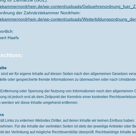
ng für Zahnärzte (GOZ):
ztekammernordrhein.de/wp-content/uploads/Gebuehrenordnung_fuer_
sordnung der Zahnärztekammer Nordrhein:
ztekammernordrhein.de/wp-content/uploads/Weiterbildungsordnung_d
ortlich:
bert Haefs
schluss:
alte
 sind wir für eigene Inhalte auf diesen Seiten nach den allgemeinen Gesetzen veran
ittelte oder gespeicherte fremde Informationen zu überwachen oder nach Umständen 
r Entfernung oder Sperrung der Nutzung von Informationen nach den allgemeinen G
tung ist jedoch erst ab dem Zeitpunkt der Kenntnis einer konkreten Rechtsverlet
 werden wir diese Inhalte umgehend entfernen.
ks
lt Links zu externen Websites Dritter, auf deren Inhalte wir keinen Einfluss haben
men. Für die Inhalte der verlinkten Seiten ist stets der jeweilige Anbieter oder Be
t der Verlinkung auf mögliche Rechtsverstöße überprüft. Rechtswidrige Inhalte wa