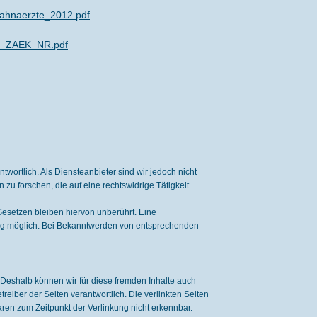
Zahnaerzte_2012.pdf
er_ZAEK_NR.pdf
twortlich. Als Diensteanbieter sind wir jedoch nicht
zu forschen, die auf eine rechtswidrige Tätigkeit
esetzen bleiben hiervon unberührt. Eine
zung möglich. Bei Bekanntwerden von entsprechenden
. Deshalb können wir für diese fremden Inhalte auch
treiber der Seiten verantwortlich. Die verlinkten Seiten
ren zum Zeitpunkt der Verlinkung nicht erkennbar.