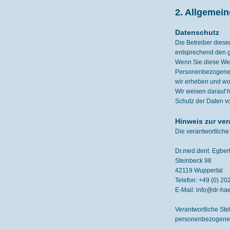
2. Allgemein
Datenschutz
Die Betreiber dies
entsprechend den g
Wenn Sie diese We
Personenbezogene D
wir erheben und wof
Wir weisen darauf h
Schutz der Daten vor
Hinweis zur ver
Die verantwortliche 
Dr.med.dent. Egbert
Steinbeck 98
42119 Wuppertal
Telefon: +49 (0) 2
E-Mail: info@dr-hae
Verantwortliche Ste
personenbezogenen 