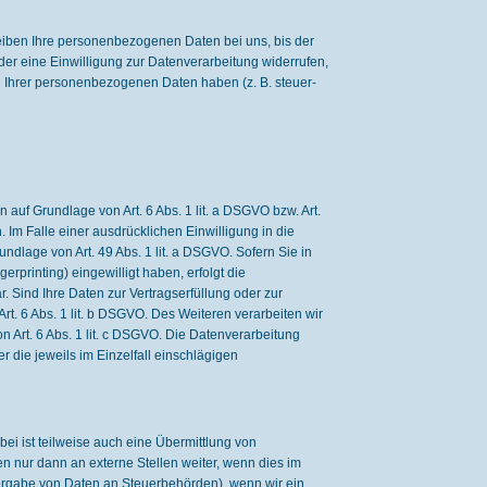
eiben Ihre personenbezogenen Daten bei uns, bis der
er eine Einwilligung zur Datenverarbeitung widerrufen,
g Ihrer personenbezogenen Daten haben (z. B. steuer-
auf Grundlage von Art. 6 Abs. 1 lit. a DSGVO bzw. Art.
 Im Falle einer ausdrücklichen Einwilligung in die
dlage von Art. 49 Abs. 1 lit. a DSGVO. Sofern Sie in
erprinting) eingewilligt haben, erfolgt die
. Sind Ihre Daten zur Vertragserfüllung oder zur
rt. 6 Abs. 1 lit. b DSGVO. Des Weiteren verarbeiten wir
on Art. 6 Abs. 1 lit. c DSGVO. Die Datenverarbeitung
r die jeweils im Einzelfall einschlägigen
i ist teilweise auch eine Übermittlung von
 nur dann an externe Stellen weiter, wenn dies im
eitergabe von Daten an Steuerbehörden), wenn wir ein