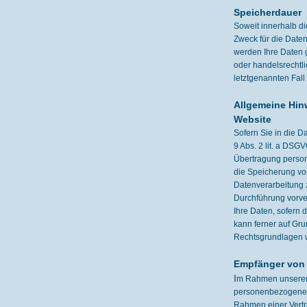
Speicherdauer
Soweit innerhalb d
Zweck für die Daten
werden Ihre Daten g
oder handelsrechtli
letztgenannten Fall
Allgemeine Hin
Website
Sofern Sie in die D
9 Abs. 2 lit. a DSG
Übertragung persone
die Speicherung von 
Datenverarbeitung z
Durchführung vorver
Ihre Daten, sofern d
kann ferner auf Gru
Rechtsgrundlagen w
Empfänger von
I
m Rahmen unserer G
personenbezogenen 
Rahmen einer Vertra