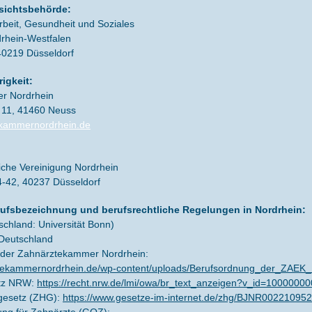
sichtsbehörde:
Arbeit, Gesundheit und Soziales
rhein-Westfalen
40219 Düsseldorf
igkeit:
r Nordrhein
11, 41460 Neuss
kammernordrhein.de
iche Vereinigung Nordrhein
4-42, 40237 Düsseldorf
rufsbezeichnung und berufsrechtliche Regelungen in Nordrhein:
schland: Universität Bonn)
 Deutschland
 der Zahnärztekammer Nordrhein:
ztekammernordrhein.de/wp-content/uploads/Berufsordnung_der_ZAEK
etz NRW:
https://recht.nrw.de/lmi/owa/br_text_anzeigen?v_id=100000
gesetz (ZHG):
https://www.gesetze-im-internet.de/zhg/BJNR002210952