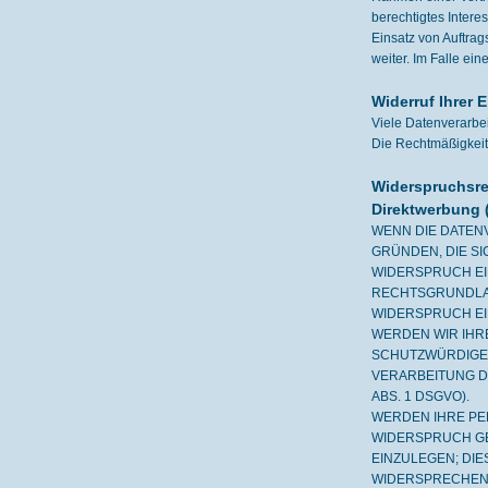
berechtigtes Intere
Einsatz von Auftra
weiter. Im Falle e
Widerruf Ihrer 
Viele Datenverarbei
Die Rechtmäßigkeit 
Widerspruchsre
Direktwerbung 
WENN DIE DATENV
GRÜNDEN, DIE S
WIDERSPRUCH EIN
RECHTSGRUNDLAG
WIDERSPRUCH EI
WERDEN WIR IHR
SCHUTZWÜRDIGE 
VERARBEITUNG D
ABS. 1 DSGVO).
WERDEN IHRE PE
WIDERSPRUCH GE
EINZULEGEN; DIE
WIDERSPRECHEN