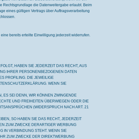
ige Rechtsgrundlage die Datenweitergabe erlaubt. Beim
e eines gültigen Vertrags über Auftragsverarbeitung
chlossen.
ne bereits erteilte Einwilligung jederzeit widerrufen.
FOLGT, HABEN SIE JEDERZEIT DAS RECHT, AUS
TUNG IHRER PERSONENBEZOGENEN DATEN
 PROFILING. DIE JEWEILIGE
ATENSCHUTZERKLÄRUNG. WENN SIE
 ES SEI DENN, WIR KÖNNEN ZWINGENDE
ECHTE UND FREIHEITEN ÜBERWIEGEN ODER DIE
HTSANSPRÜCHEN (WIDERSPRUCH NACH ART. 21
EN, SO HABEN SIE DAS RECHT, JEDERZEIT
TEN ZUM ZWECKE DERARTIGER WERBUNG
G IN VERBINDUNG STEHT. WENN SIE
EHR ZUM ZWECKE DER DIREKTWERBUNG