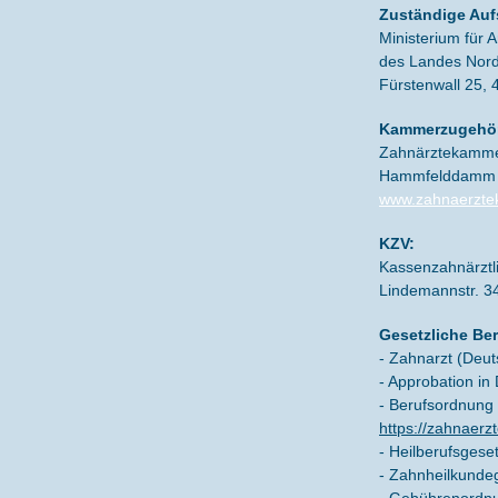
Zuständige Auf
Ministerium für 
des Landes Nord
Fürstenwall 25, 
Kammerzugehör
Zahnärztekamme
Hammfelddamm 
www.zahnaerzte
KZV:
Kassenzahnärztl
Lindemannstr. 3
Gesetzliche Be
- Zahnarzt (Deut
- Approbation in
- Berufsordnung
https://zahnaer
- Heilberufsges
- Zahnheilkunde