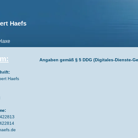
ert Haefs
laxe
um:
Angaben gemäß § 5 DDG (Digitales-Dienste-Ge
rift:
bert Haefs
l
me:
 2422813
2422814
haefs.de